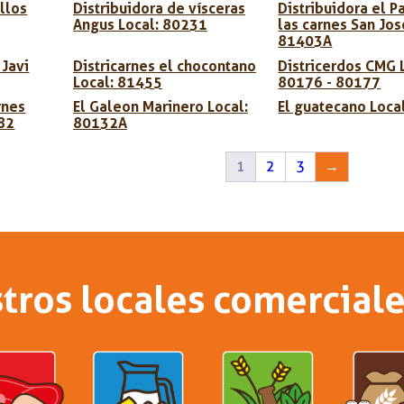
llos
Distribuidora de vísceras
Distribuidora el P
Angus Local: 80231
las carnes San Jos
81403A
 Javi
Districarnes el chocontano
Districerdos CMG 
Local: 81455
80176 - 80177
rnes
El Galeon Marinero Local:
El guatecano Loca
182
80132A
1
2
3
→
tros locales comerciale