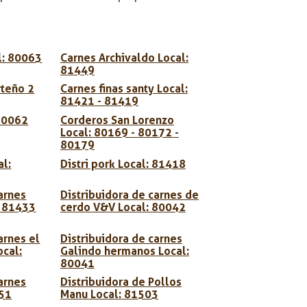
l: 80063
Carnes Archivaldo Local:
81449
rteño 2
Carnes finas santy Local:
81421 - 81419
80062
Corderos San Lorenzo
Local: 80169 - 80172 -
80179
al:
Distri pork Local: 81418
arnes
Distribuidora de carnes de
: 81433
cerdo V&V Local: 80042
arnes el
Distribuidora de carnes
ocal:
Galindo hermanos Local:
80041
arnes
Distribuidora de Pollos
051
Manu Local: 81503