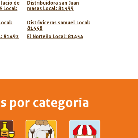
alacio de
Distribuidora san Juan
é Local:
masas Local: 81399
Local:
Distriviceras samuel Local:
81448
l: 81492
El Norteño Local: 81454
s por categoría