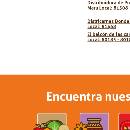
Distribuidora de Po
Maru Local: 81508
Districarnes Donde
Local: 81468
El balcón de las ca
Local: 80185 - 80
Encuentra nues