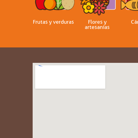
Frutas y verduras
Flores y
Cá
artesanías