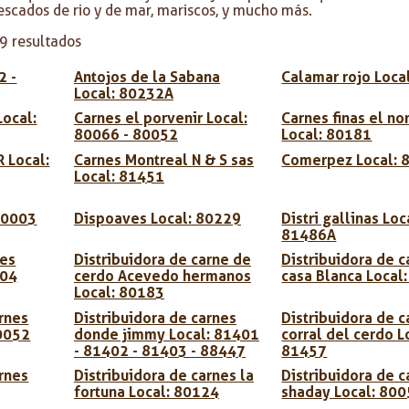
 pescados de rio y de mar, mariscos, y mucho más.
9 resultados
2 -
Antojos de la Sabana
Calamar rojo Loca
Local: 80232A
Local:
Carnes el porvenir Local:
Carnes finas el no
80066 - 80052
Local: 80181
R Local:
Carnes Montreal N & S sas
Comerpez Local: 
Local: 81451
80003
Dispoaves Local: 80229
Distri gallinas Loc
81486A
ves
Distribuidora de carne de
Distribuidora de c
504
cerdo Acevedo hermanos
casa Blanca Local
Local: 80183
arnes
Distribuidora de carnes
Distribuidora de c
80052
donde jimmy Local: 81401
corral del cerdo L
- 81402 - 81403 - 88447
81457
arnes
Distribuidora de carnes la
Distribuidora de c
fortuna Local: 80124
shaday Local: 80