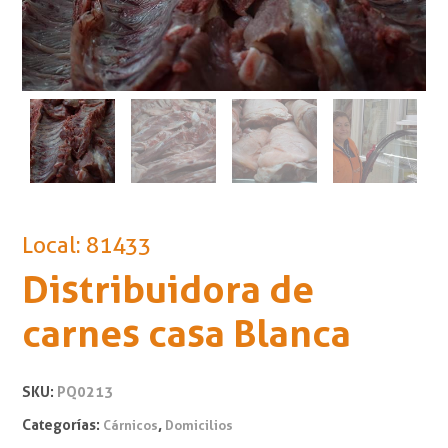
Local: 81433
Distribuidora de
carnes casa Blanca
SKU:
PQ0213
Categorías:
,
Cárnicos
Domicilios