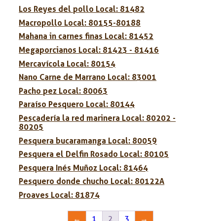
Los Reyes del pollo Local: 81482
Macropollo Local: 80155-80188
Mahana in carnes finas Local: 81452
Megaporcianos Local: 81423 - 81416
Mercavícola Local: 80154
Nano Carne de Marrano Local: 83001
Pacho pez Local: 80063
Paraíso Pesquero Local: 80144
Pescadería la red marinera Local: 80202 -
80205
Pesquera bucaramanga Local: 80059
Pesquera el Delfin Rosado Local: 80105
Pesquera Inés Muñoz Local: 81464
Pesquero donde chucho Local: 80122A
Proaves Local: 81874
←
1
2
3
→