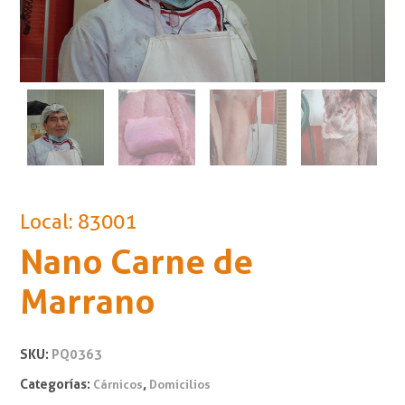
Local: 83001
Nano Carne de
Marrano
SKU:
PQ0363
Categorías:
,
Cárnicos
Domicilios