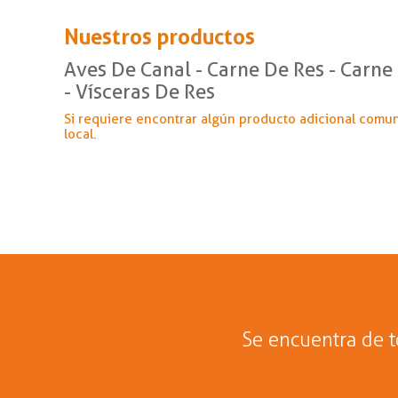
Nuestros productos
Aves De Canal - Carne De Res - Carne
- Vísceras De Res
Si requiere encontrar algún producto adicional comu
local.