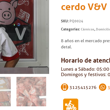
cerdo V&V
SKU:
PQ0024
Categorías:
,
Cárnicos
Domicili
8 años en el mercado pres
detal.
Horario de atenc
Lunes a Sábado: 05:00 
Domingos y festivos: 0
3125415276