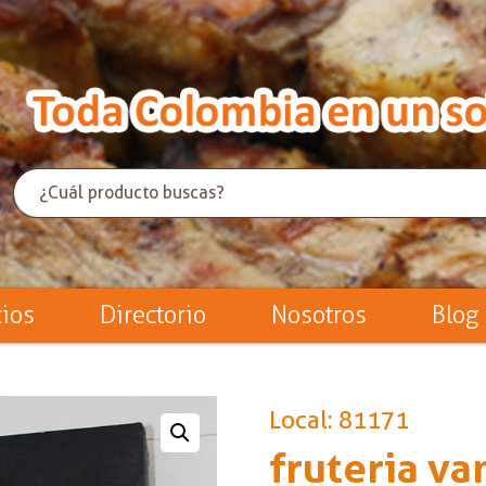
cios
Directorio
Nosotros
Blog
Local: 81171
fruteria va