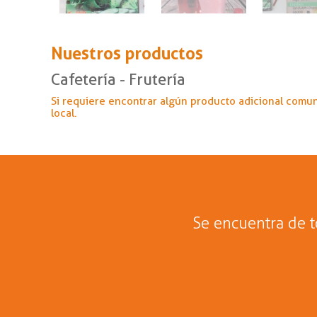
Nuestros productos
Cafetería - Frutería
Si requiere encontrar algún producto adicional comu
local.