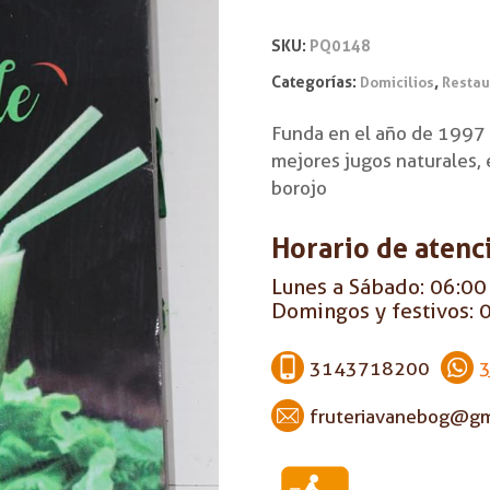
SKU:
PQ0148
Categorías:
,
Domicilios
Restau
Funda en el año de 1997 
mejores jugos naturales, 
borojo
Horario de atenc
Lunes a Sábado: 06:00 
Domingos y festivos: 0
3143718200
fruteriavanebog@gm