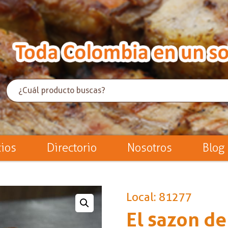
cios
Directorio
Nosotros
Blog
Local: 81277
El sazon d