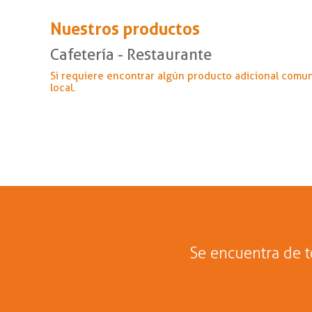
Nuestros productos
Cafetería - Restaurante
Si requiere encontrar algún producto adicional comu
local.