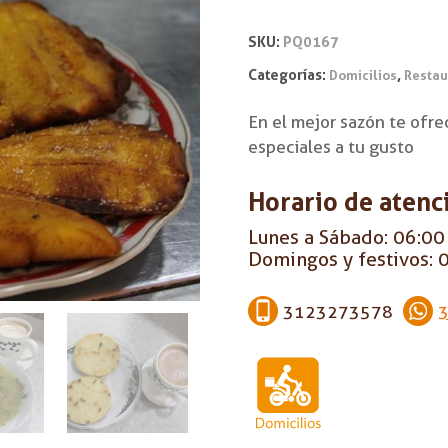
SKU:
PQ0167
Categorías:
,
Domicilios
Restau
En el mejor sazón te ofr
especiales a tu gusto
Horario de atenc
Lunes a Sábado: 06:00 
Domingos y festivos: 0
3123273578