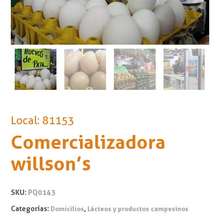
Local: 81153
Comercializadora
willson’s
SKU:
PQ0143
Categorías:
,
Domicilios
Lácteos y productos campesinos