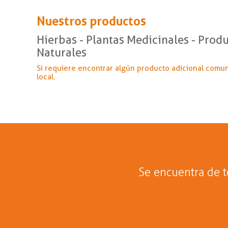
Nuestros productos
Hierbas - Plantas Medicinales - Prod
Naturales
Si requiere encontrar algún producto adicional comu
local.
La m