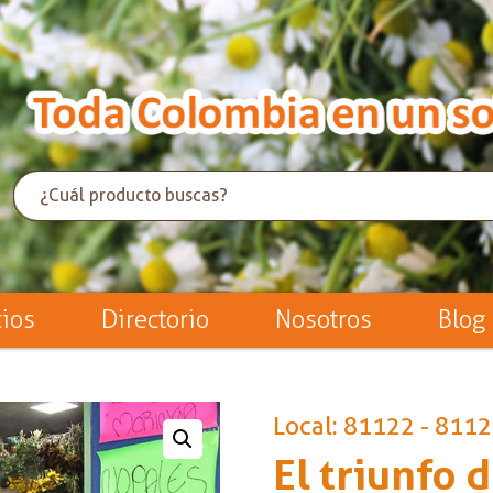
cios
Directorio
Nosotros
Blog
Local: 81122 - 811
El triunfo 