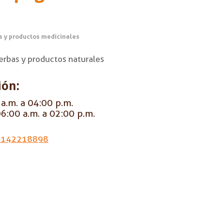
s y productos medicinales
erbas y productos naturales
ión:
a.m. a 04:00 p.m.
6:00 a.m. a 02:00 p.m.
3142218898