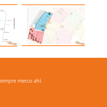
gotá.