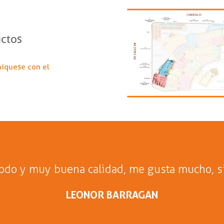
uctos
níquese con el
ayor variedad de alimentos de calidad en Bo
ANDRY CALVO