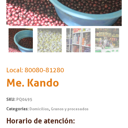
Local: 80080-81280
Me. Kando
SKU:
PQ0495
Categorías:
,
Domicilios
Granos y procesados
Horario de atención: