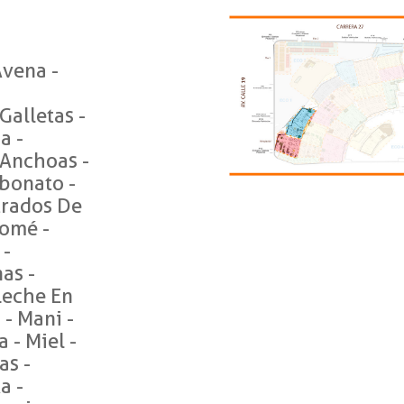
Avena -
 Galletas -
a -
 Anchoas -
rbonato -
trados De
somé -
 -
nas -
 Leche En
- Mani -
 - Miel -
as -
a -