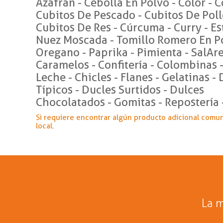
Azafran - Cebolla En Polvo - Color - 
Cubitos De Pescado - Cubitos De Poll
Cubitos De Res - Cúrcuma - Curry - Es
Nuez Moscada - Tomillo Romero En Po
Oregano - Paprika - Pimienta - SalAr
Caramelos - Confitería - Colombinas 
Leche - Chicles - Flanes - Gelatinas -
Típicos - Ducles Surtidos - Dulces
Chocolatados - Gomitas - Repostería 
Si requiere encontrar algún producto adicional comu
local.
La m