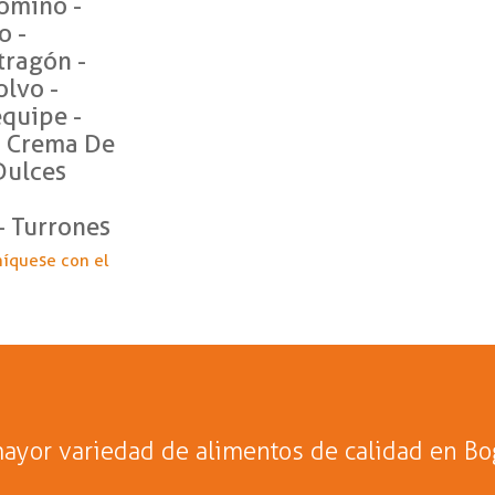
Comino -
o -
tragón -
lvo -
equipe -
- Crema De
 Dulces
- Turrones
níquese con el
ayor variedad de alimentos de calidad en Bo