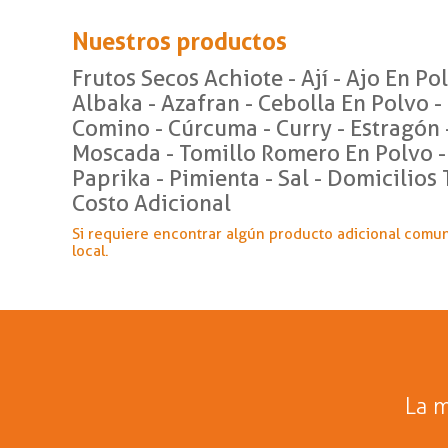
Nuestros productos
Frutos Secos Achiote - Ají - Ajo En Pol
Albaka - Azafran - Cebolla En Polvo - 
Comino - Cúrcuma - Curry - Estragón 
Moscada - Tomillo Romero En Polvo -
Paprika - Pimienta - Sal - Domicilios
Costo Adicional
Si requiere encontrar algún producto adicional comu
local.
La m