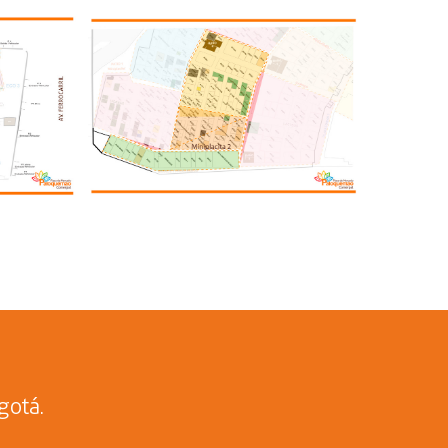
gotá.