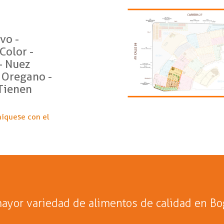
vo -
Color -
- Nuez
 Oregano -
 Tienen
níquese con el
ayor variedad de alimentos de calidad en Bo