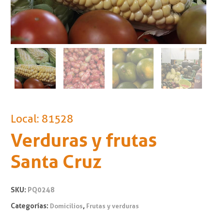
Local: 81528
Verduras y frutas
Santa Cruz
SKU:
PQ0248
Categorías:
,
Domicilios
Frutas y verduras