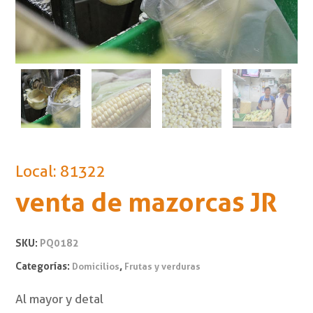
Local: 81322
venta de mazorcas JR
SKU:
PQ0182
Categorías:
,
Domicilios
Frutas y verduras
Al mayor y detal