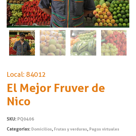
Local: 84012
El Mejor Fruver de
Nico
SKU:
PQ0406
Categorías:
,
,
Domicilios
Frutas y verduras
Pagos virtuales