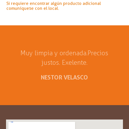
Si requiere encontrar algún producto adicional
comuníquese con el local.
Muy limpia y ordenada. Precios
justos. Exelente.
NESTOR VELASCO