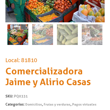
Local: 81810
Comercializadora
Jaime y Alirio Casas
SKU:
PQ0331
Categorías:
,
,
Domicilios
Frutas y verduras
Pagos virtuales