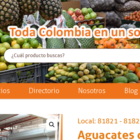
cios
Directorio
Nosotros
Blog
Local: 81821 - 818
Aguacates d