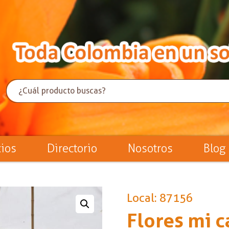
cios
Directorio
Nosotros
Blog
Local: 87156
Flores mi 