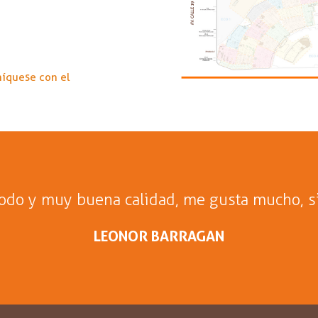
níquese con el
todo y muy buena calidad, me gusta mucho, s
LEONOR BARRAGAN