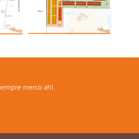
iempre merco ahí.