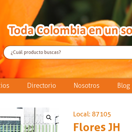
cios
Directorio
Nosotros
Blog
Local: 87105
Flores JH