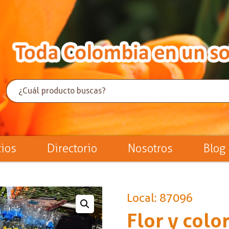
cios
Directorio
Nosotros
Blog
Local: 87096
Flor y colo