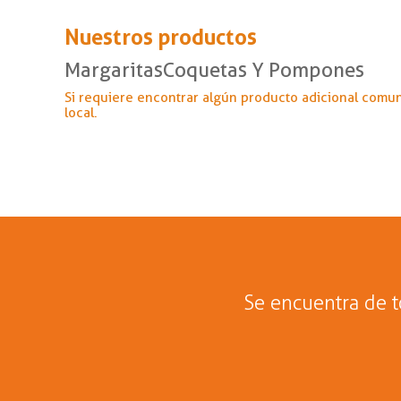
Nuestros productos
MargaritasCoquetas Y Pompones
Si requiere encontrar algún producto adicional comu
local.