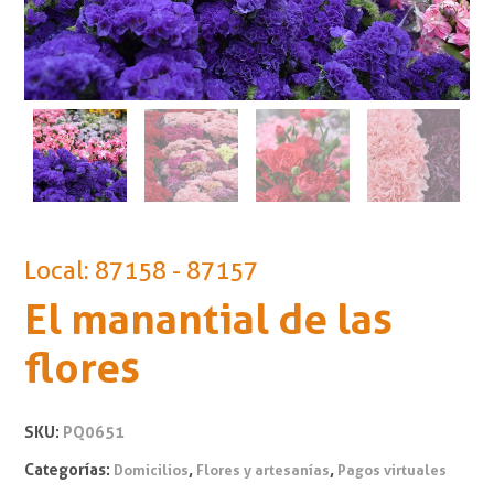
Local: 87158 - 87157
El manantial de las
flores
SKU:
PQ0651
Categorías:
,
,
Domicilios
Flores y artesanías
Pagos virtuales