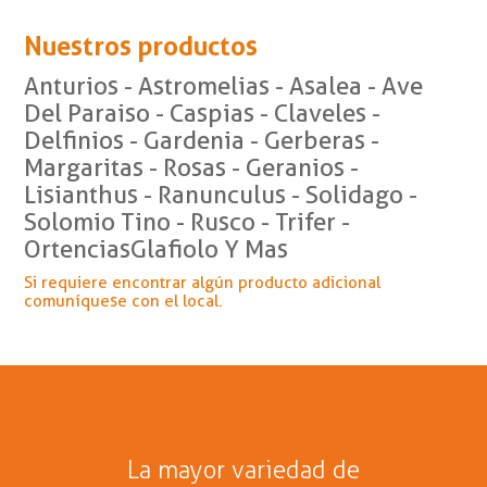
Nuestros productos
Anturios - Astromelias - Asalea - Ave
Del Paraiso - Caspias - Claveles -
Delfinios - Gardenia - Gerberas -
Margaritas - Rosas - Geranios -
Lisianthus - Ranunculus - Solidago -
Solomio Tino - Rusco - Trifer -
OrtenciasGlafiolo Y Mas
Si requiere encontrar algún producto adicional
comuníquese con el local.
La mayor variedad de