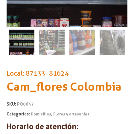
Local: 87133- 81624
Cam_flores Colombia
SKU:
PQ0647
Categorías:
,
Domicilios
Flores y artesanías
Horario de atención: