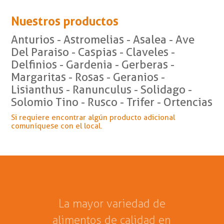
Nuestros productos
Anturios - Astromelias - Asalea - Ave
Del Paraiso - Caspias - Claveles -
Delfinios - Gardenia - Gerberas -
Margaritas - Rosas - Geranios -
Lisianthus - Ranunculus - Solidago -
Solomio Tino - Rusco - Trifer - Ortencias
Si requiere encontrar algún producto adicional
comuníquese con el local.
La mayor variedad de
alimentos de calidad en