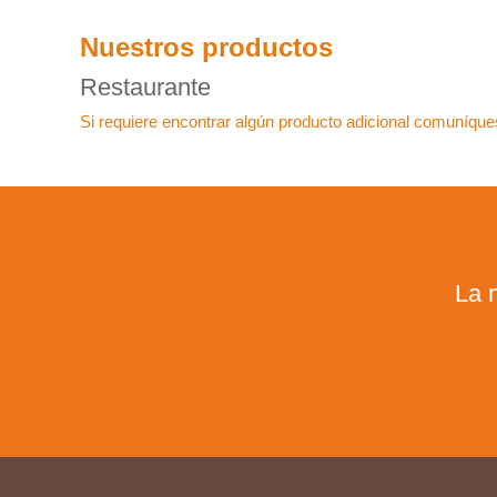
Nuestros productos
Restaurante
Si requiere encontrar algún producto adicional comuníques
La 