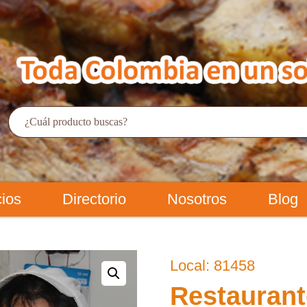
cios
Directorio
Nosotros
Blog
Local: 81458
Restauran