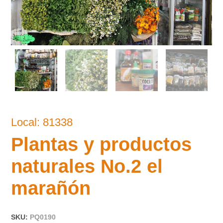
Local: 81338
Plantas y productos
naturales No.2 el
marañón
SKU:
PQ0190