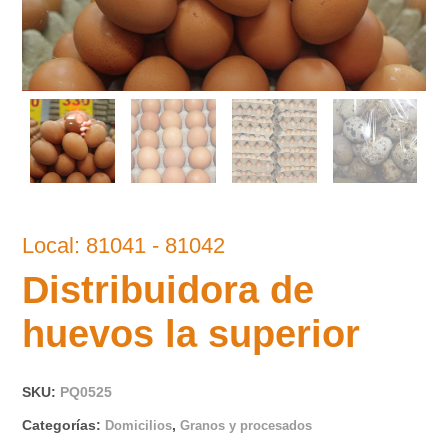
Local: 81041 - 81042
Distribuidora de
huevos la superior
SKU:
PQ0525
Categorías:
,
Domicilios
Granos y procesados