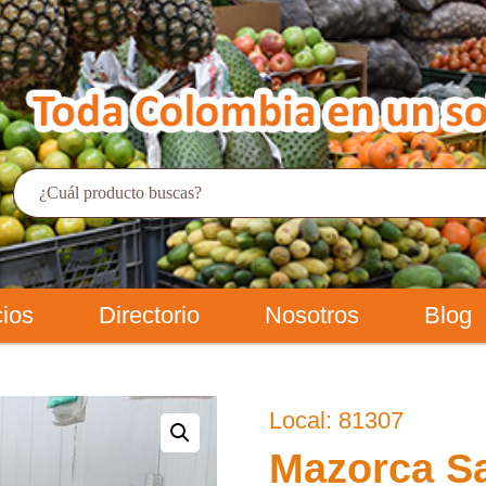
cios
Directorio
Nosotros
Blog
Local: 81307
Mazorca S