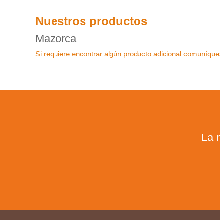
Nuestros productos
Mazorca
Si requiere encontrar algún producto adicional comuníques
La 