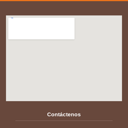
Contáctenos
PBX: 7426664
atencionalcliente@plazadepaloquemao.com